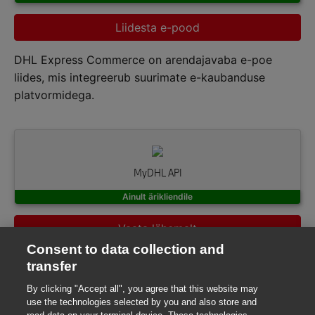
Liidesta e-pood
DHL Express Commerce on arendajavaba e-poe
liides, mis integreerub suurimate e-kaubanduse
platvormidega.
MyDHL API
Ainult ärikliendile
Vaata lähemalt
Consent to data collection and
Sinu ettevõttesisesed rätseplahendused täielikult
transfer
integreeritud DHL Expressiga.
By clicking "Accept all", you agree that this website may
use the technologies selected by you and also store and