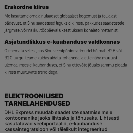
Erakordne kiirus
Me kasutame oma ainulaadset globaalset kogemust ja tollialast
pädevust, et Sinu saadetised liiguksid kiiresti, pakkudes saadetistele
järgmisel võimalikul tööpäeval uksest ukseni kohaletoimetamist.
Asjatundlikkus e-kaubanduse valdkonnas
Olenemata sellest, kas Sinu veebipõhine ärimudel hõlmab B2B või
B2C turgu, teame kuidas aidata kohaneda ja ette näha muutusi
ülemaailmses e-kaubanduses, et Sinu ettevõte jõuaks sammu pidada
kiiresti muutuvate trendidega.
ELEKTROONILISED
TARNELAHENDUSED
DHL Express muudab saadetiste saatmise meie
kontoomanike jaoks lihtsaks ja tõhusaks. Lihtsasti
kasutatavad veebiportaalid, e-kaubanduse
kassaintegratsioon või täielikult integreeritud