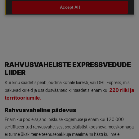
RAHVUSVAHELISTE EXPRESSVEDUDE
LIIDER
Kui Sinu saadetis peab jõudma kohale kiiresti, vali DHL Express, mis
220 riiki ja
pakuvad kiireid ja usaldusväärseid kiirsaadetisi enam kui
territooriumile.
Rahvusvaheline pädevus
Enam kui poole sajandi pikkuse kogemuse ja enam kui 120 000
sertifitseeritud rahvusvahelisest spetsialistist koosneva meeskonnaga
ei tunne ükski teine teenusepakkuja maailma nii hästi kui meie.