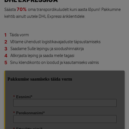
70%
Säästa
oma transpordikuludelt kuni aasta lõpuni! Pakkumine
kehtib ainult uutele DHL Expressi äriklientidele.
1
Täida vorm
2
Võtame ühendust logistikavajaduste täpsustamiseks
3
Saadame Sulle lepingu ja soodushinnakirja
4
Allkirjasta leping ja saada meile tagasi
5
Sinu kliendikonto on loodud ja kasutamiseks valmis