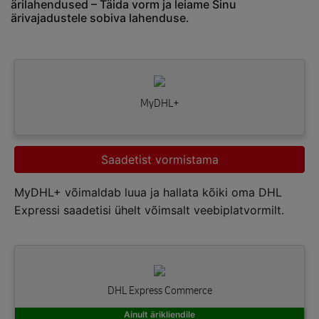
ärilahendused – Täida vorm ja leiame Sinu
ärivajadustele sobiva lahenduse.
MyDHL+
Saadetist vormistama
MyDHL+ võimaldab luua ja hallata kõiki oma DHL
Expressi saadetisi ühelt võimsalt veebiplatvormilt.
DHL Express Commerce
Ainult ärikliendile