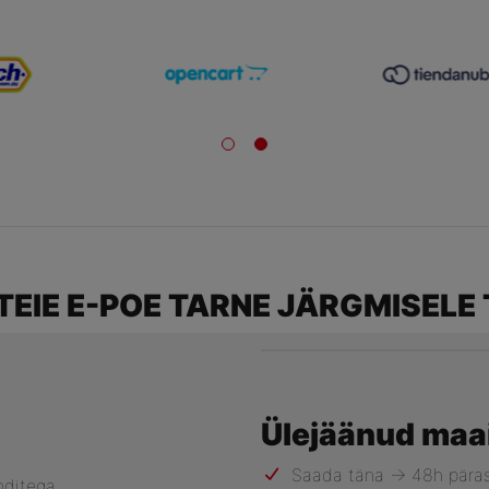
TEIE E-POE TARNE JÄRGMISELE
Ülejäänud maa
Saada täna -> 48h päras
nditega