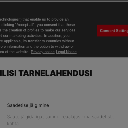
LISI TARNELAHENDUSI
Saadetise jälgimine
Saate jälgida igat sammu reaalajas oma saadetiste
kohta.