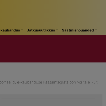
-kaubandus
Jätkusuutlikkus
Saatmisnõuanded
rtaalid, e-kaubanduse kassaintegratsioon või täielikult