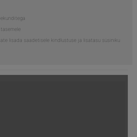
sekunditega
atasemele
ate lisada saadetisele kindlustuse ja lisatasu süsiniku