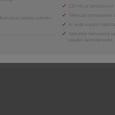
220 riiki ja territooriumit
Tellimuse vormistamine 
lustuse ja lisatasu süsiniku
Vii enda e-pood maailm
Valikuliste teenustena sa
jalajälje vähendamiseks