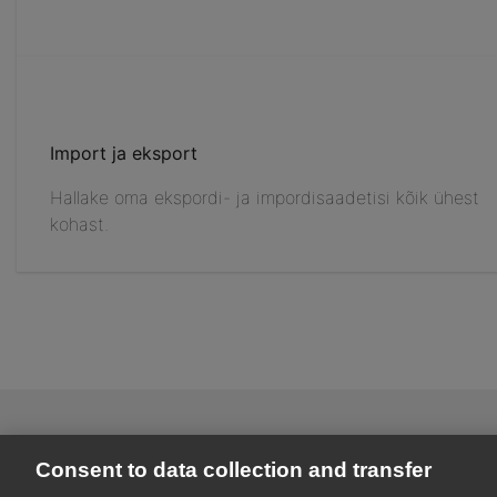
Import ja eksport
Hallake oma ekspordi- ja impordisaadetisi kõik ühest
kohast.
Consent to data collection and transfer