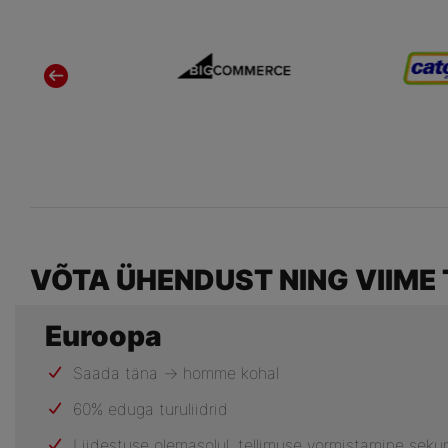
Eelmine
VÕTA ÜHENDUST NING VIIME 
Euroopa
Saada täna -> homme kohal
60% eduga turuliidrid
Liidestuse olemasolul, tellimuse vormistamine seku