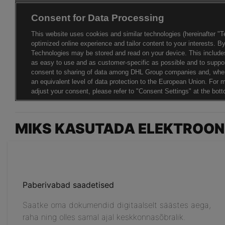
MIKS KASUTADA ELEKTROONI
Paberivabad saadetised
Saatke oma dokumendid digitaalselt säästes aega,
raha ning olles samal ajal keskkonnasõbralik.