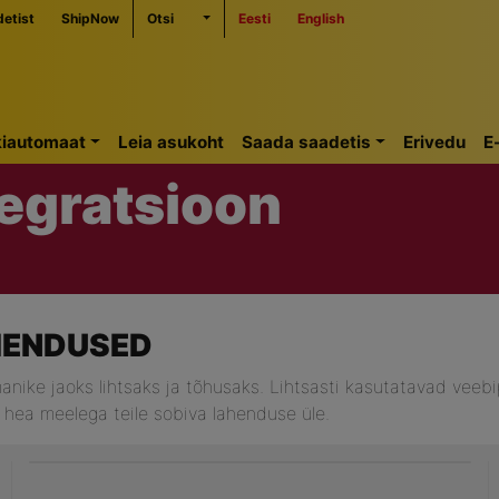
detist
ShipNow
Otsi
Eesti
English
iautomaat
Leia asukoht
Saada saadetis
Erivedu
E
tegratsioon
HENDUSED
e jaoks lihtsaks ja tõhusaks. Lihtsasti kasutatavad veebipo
 hea meelega teile sobiva lahenduse üle.