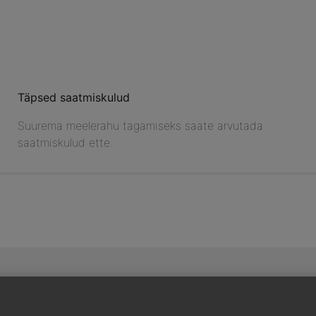
Täpsed saatmiskulud
Suurema meelerahu tagamiseks saate arvutada
saatmiskulud ette.