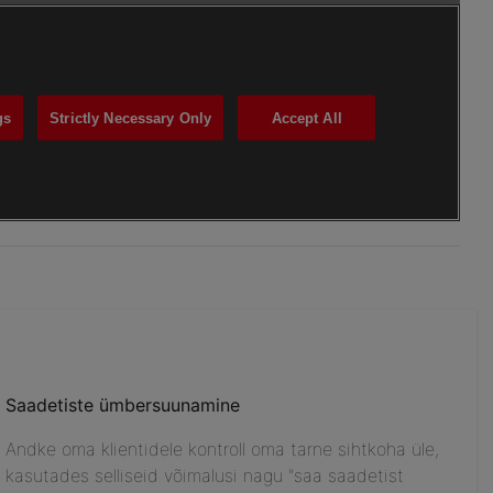
Saadetiste ümbersuunamine
Andke oma klientidele kontroll oma tarne sihtkoha üle,
kasutades selliseid võimalusi nagu "saa saadetist