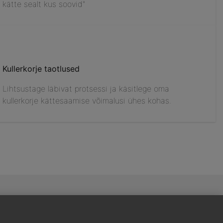
kätte sealt kus soovid"
Kullerkorje taotlused
Lihtsustage läbivat protsessi ja käsitlege oma
kullerkorje kättesaamise võimalusi ühes kohas.
DHL Expressi veotingimused