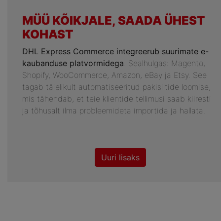
MÜÜ KÕIKJALE, SAADA ÜHEST
KOHAST
DHL Express Commerce integreerub suurimate e-
kaubanduse platvormidega
. Sealhulgas: Magento,
Shopify, WooCommerce, Amazon, eBay ja Etsy. See
tagab täielikult automatiseeritud pakisiltide loomise,
mis tähendab, et teie klientide tellimusi saab kiiresti
ja tõhusalt ilma probleemideta importida ja hallata.
Uuri lisaks