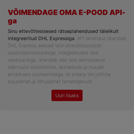
VÕIMENDAGE OMA E-POOD API-
ga
Sinu ettevõttesisesed rätseplahendused täielikult
integreeritud DHL Expressiga
. API lahendus ühendab
DHL Expressi eelised teie ettevõttesiseste
saatmisprotsessidega. Integreerudes teie
veebisaidiga, ühendab see teie olemasoleva
tellimuste sisestamise, laohalduse ja muude
äritarkvara süsteemidega, et aidata teil juhtida
sujuvamat ja tõhusamat tarnetegevust.
Uuri lisaks