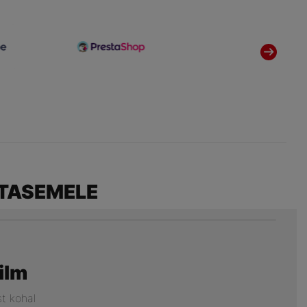
Järgmi
 TASEMELE
ilm
t kohal