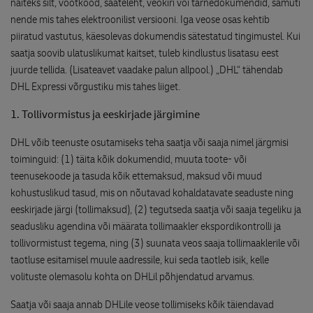
näiteks silt, vöötkood, saateleht, veokiri või tarnedokumendid, samuti
nende mis tahes elektroonilist versiooni. Iga veose osas kehtib
piiratud vastutus, käesolevas dokumendis sätestatud tingimustel. Kui
saatja soovib ulatuslikumat kaitset, tuleb kindlustus lisatasu eest
juurde tellida. (Lisateavet vaadake palun allpool.) „DHL“ tähendab
DHL Expressi võrgustiku mis tahes liiget.
1. Tollivormistus ja eeskirjade järgimine
DHL võib teenuste osutamiseks teha saatja või saaja nimel järgmisi
toiminguid: (1) täita kõik dokumendid, muuta toote- või
teenusekoode ja tasuda kõik ettemaksud, maksud või muud
kohustuslikud tasud, mis on nõutavad kohaldatavate seaduste ning
eeskirjade järgi (tollimaksud), (2) tegutseda saatja või saaja tegeliku ja
seadusliku agendina või määrata tollimaakler ekspordikontrolli ja
tollivormistust tegema, ning (3) suunata veos saaja tollimaaklerile või
taotluse esitamisel muule aadressile, kui seda taotleb isik, kelle
volituste olemasolu kohta on DHLil põhjendatud arvamus.
Saatja või saaja annab DHLile veose tollimiseks kõik täiendavad