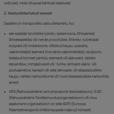
volitused, mida nõuavad kehtivad seadused.
2. Vastuvõetamatud veosed
Saadetis on transpordiks vastuvõetamatu, kui:
see sisaldab terviklikke tulirelvi, laskemoona, lõhkeaineid,
lõhkeseadeldisi või nende proovitükke, õhkrelvi, tulirelvade
koopiaid või imitatsioone; võltsitud kaupu; sularaha;
väärismetallist esemeid (mis tahes väärismetallist); elusloomi,
keelatud loomset päritolu esemeidi või jäänuseid, näiteks
elevandiluu; inimjäänuseid või -tuhka; lahtiseid vääris- või
poolvääriskive; kanepit või selle derivaate; või ebaseaduslikke
kaupu, näiteks narkootikume või muid ebaseaduslikke narkootilisi
aineid;
IATA (Rahvusvaheline Lennutranspordi Assotsiatsioon), ICAO
(Rahvusvaheline Tsiviillennundusorganisatsioon) või muu
asjakohane organisatsioon on selle ADRi (Euroopa
Maanteetranspordi ohtlike kaupade määrus) kohaselt