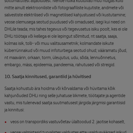
sõltumatutest asjaoludest. Nende hulka kuuluvad muu hulgas kuid
mitte ainult elektrooniliste või fotograafiliste kujutiste, andmete või
salvestiste elektrilised või magnetilised kahjustused või kustutamine;
veose olemusega seotud puudused või omadused, isegi kui need on
DHLile teada; mis tahes tegevus või tegevusetus isiku poolt, kes ei ole
DHLi töötaja või kellega ei ole lepingut sõlmitud, nt saatja, saaja,
kolmas isik, tolli- või muu valitsusametnik; kolmandate isikute
küberrünnakud või muud infoturbega seotud ohud; vääramatu jõud,
nt maavärin, orkaan, torm, üleujutus, udu, sõda, lennuõnnetus,
embargo, mäss, epideemia, pandeemia, rahutused või streigid.
10. Saatja kinnitused, garantiid ja hüvitised
Saatja kohustub ära hoidma või kõrvaldama või hüvitama kõik
kahjunõuded DHLi ning selle juhatuse liikmete, töötajate ja agentide
vastu, mis tulenevad saatja suutmatusest järgida järgmisi garantiisid
ja kinnitusi:
veos on transpordiks vastuvõetav ülaltoodud 2. jaotise kohaselt,
veose valmistasid turvalistes valdustes ette usaldusväärsed isikud