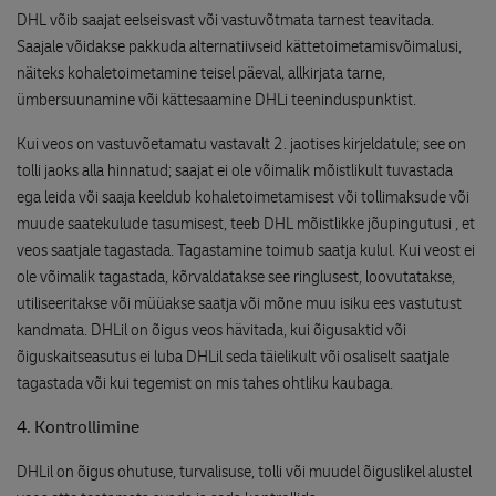
DHL võib saajat eelseisvast või vastuvõtmata tarnest teavitada.
Saajale võidakse pakkuda alternatiivseid kättetoimetamisvõimalusi,
näiteks kohaletoimetamine teisel päeval, allkirjata tarne,
ümbersuunamine või kättesaamine DHLi teeninduspunktist.
Kui veos on vastuvõetamatu vastavalt 2. jaotises kirjeldatule; see on
tolli jaoks alla hinnatud; saajat ei ole võimalik mõistlikult tuvastada
ega leida või saaja keeldub kohaletoimetamisest või tollimaksude või
muude saatekulude tasumisest, teeb DHL mõistlikke jõupingutusi , et
veos saatjale tagastada. Tagastamine toimub saatja kulul. Kui veost ei
ole võimalik tagastada, kõrvaldatakse see ringlusest, loovutatakse,
utiliseeritakse või müüakse saatja või mõne muu isiku ees vastutust
kandmata. DHLil on õigus veos hävitada, kui õigusaktid või
õiguskaitseasutus ei luba DHLil seda täielikult või osaliselt saatjale
tagastada või kui tegemist on mis tahes ohtliku kaubaga.
4. Kontrollimine
DHLil on õigus ohutuse, turvalisuse, tolli või muudel õiguslikel alustel