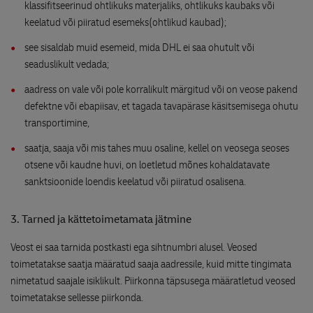
klassifitseerinud ohtlikuks materjaliks, ohtlikuks kaubaks või
keelatud või piiratud esemeks(ohtlikud kaubad);
see sisaldab muid esemeid, mida DHL ei saa ohutult või
seaduslikult vedada;
aadress on vale või pole korralikult märgitud või on veose pakend
defektne või ebapiisav, et tagada tavapärase käsitsemisega ohutu
transportimine,
saatja, saaja või mis tahes muu osaline, kellel on veosega seoses
otsene või kaudne huvi, on loetletud mõnes kohaldatavate
sanktsioonide loendis keelatud või piiratud osalisena.
3. Tarned ja kättetoimetamata jätmine
Veost ei saa tarnida postkasti ega sihtnumbri alusel. Veosed
toimetatakse saatja määratud saaja aadressile, kuid mitte tingimata
nimetatud saajale isiklikult. Piirkonna täpsusega määratletud veosed
toimetatakse sellesse piirkonda.