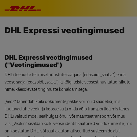
Jäta navigatsioon vahele
DHL Expressi veotingimused
DHL Expressi veotingimused
("Veotingimused")
DHLi teenuste tellimisel nõustute saatjana (edaspidi „saatja“) enda,
veose saaja (edaspidi: „saaja“) ja kõigi teiste veosest huvitatud isikute
nimel käesolevate tingimuste kohaldamisega.
„Veos“ tähendab kõiki dokumente,pakke või muid saadetisi, mis
kuuluvad ühe veokirja koosseisu ja mida võib transportida mis tahes
DHLi valitud moel, sealhulgas õhu- või maanteetransport või muu
viis. „Veokiri“ sisaldab kõiki veose identifikaatoreid või dokumente, mis
on koostatud DHLi või saatja automatiseeritud süsteemide abil,