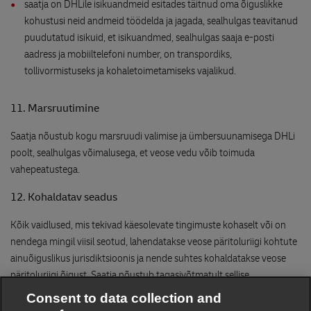
saatja on DHLile isikuandmeid esitades täitnud oma õiguslikke
kohustusi neid andmeid töödelda ja jagada, sealhulgas teavitanud
puudutatud isikuid, et isikuandmed, sealhulgas saaja e-posti
aadress ja mobiiltelefoni number, on transpordiks,
tollivormistuseks ja kohaletoimetamiseks vajalikud.
11. Marsruutimine
Saatja nõustub kogu marsruudi valimise ja ümbersuunamisega DHLi
poolt, sealhulgas võimalusega, et veose vedu võib toimuda
vahepeatustega.
12. Kohaldatav seadus
Kõik vaidlused, mis tekivad käesolevate tingimuste kohaselt või on
nendega mingil viisil seotud, lahendatakse veose päritoluriigi kohtute
ainuõiguslikus jurisdiktsioonis ja nende suhtes kohaldatakse veose
päritoluriigi õigust. Saatja nõustub tagasivõtmatult sellise
jurisdiktsiooniga, kui see ei ole vastuolus kehtiva õigusega.
Consent to data collection and