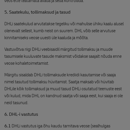
veos ette teatamata avada ja seda kontrollida.
5. Saatekulu, tollimaksud ja tasud
DHLi saatekulud arvutatakse tegeliku või mahulise ühiku kaalu alusel
olenevalt sellest, kumb neist on suurem. DHL võib selle arvutuse
kinnitamiseks veose uuesti üle kaaluda ja mõõta.
Vastuvõtva riigi DHLi veebisaidil märgitud tollimaksu ja muude
tasumisele kuuluvate tasude maksmist võidakse saajalt nõuda enne
veose kohaletoimetamist.
Märgitu sisaldab DHLi tollimaksude krediidi kasutamise või saaja
nimel tasutud tollimaksu hüvitamist. Saatja maksab või hüvitab
DHLile kõik tollimaksud ja muud tasud DHLi osutatud teenuste eest
või kulud, mida DHL on kandnud saatja või saaja eest, kui saaja ei ole
neid tasunud.
6. DHL-i vastutus
6.1
DHLi vastutus iga õhu kaudu tarnitava veose (sealhulgas