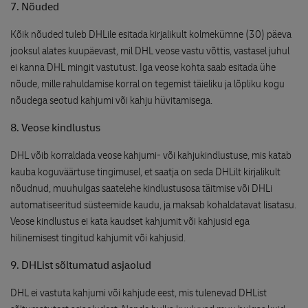
7. Nõuded
Kõik nõuded tuleb DHLile esitada kirjalikult kolmekümne (30) päeva
jooksul alates kuupäevast, mil DHL veose vastu võttis, vastasel juhul
ei kanna DHL mingit vastutust. Iga veose kohta saab esitada ühe
nõude, mille rahuldamise korral on tegemist täieliku ja lõpliku kogu
nõudega seotud kahjumi või kahju hüvitamisega.
8. Veose kindlustus
DHL võib korraldada veose kahjumi- või kahjukindlustuse, mis katab
kauba koguväärtuse tingimusel, et saatja on seda DHLilt kirjalikult
nõudnud, muuhulgas saatelehe kindlustusosa täitmise või DHLi
automatiseeritud süsteemide kaudu, ja maksab kohaldatavat lisatasu.
Veose kindlustus ei kata kaudset kahjumit või kahjusid ega
hilinemisest tingitud kahjumit või kahjusid.
9. DHList sõltumatud asjaolud
DHL ei vastuta kahjumi või kahjude eest, mis tulenevad DHList