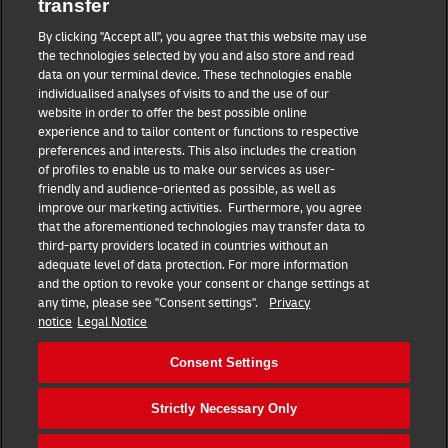
transfer
13. Sätete kehtivus
By clicking "Accept all", you agree that this website may use
Ühegi sätte kehtetus või rakendamatus ei avalda mõju käesolevate
the technologies selected by you and also store and read
Veotingimuste teistele osadele.
data on your terminal device. These technologies enable
individualised analyses of visits to and the use of our
website in order to offer the best possible online
experience and to tailor content or functions to respective
preferences and interests. This also includes the creation
of profiles to enable us to make our services as user-
friendly and audience-oriented as possible, as well as
improve our marketing activities. Furthermore, you agree
that the aforementioned technologies may transfer data to
third-party providers located in countries without an
adequate level of data protection. For more information
DHL Expressi veotingimused
and the option to revoke your consent or change settings at
any time, please see "Consent settings".
Privacy
Privaatsuspoliitika
notice
Legal Notice
DHL Express Estonia AS
Consent Settings
Consent Settings
Strictly Necessary Only
© 2022–2026
DHL Express
. Kõik õigused kaitstud.
Helista
+372 6 808 555