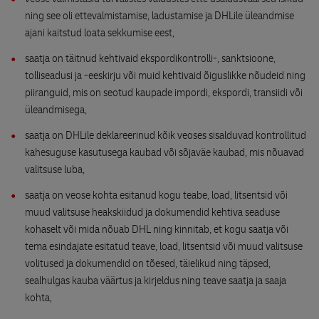
ning see oli ettevalmistamise, ladustamise ja DHLile üleandmise
ajani kaitstud loata sekkumise eest,
saatja on täitnud kehtivaid ekspordikontrolli-, sanktsioone,
tolliseadusi ja -eeskirju või muid kehtivaid õiguslikke nõudeid ning
piiranguid, mis on seotud kaupade impordi, ekspordi, transiidi või
üleandmisega,
saatja on DHLile deklareerinud kõik veoses sisalduvad kontrollitud
kahesuguse kasutusega kaubad või sõjaväe kaubad, mis nõuavad
valitsuse luba,
saatja on veose kohta esitanud kogu teabe, load, litsentsid või
muud valitsuse heakskiidud ja dokumendid kehtiva seaduse
kohaselt või mida nõuab DHL ning kinnitab, et kogu saatja või
tema esindajate esitatud teave, load, litsentsid või muud valitsuse
volitused ja dokumendid on tõesed, täielikud ning täpsed,
sealhulgas kauba väärtus ja kirjeldus ning teave saatja ja saaja
kohta,