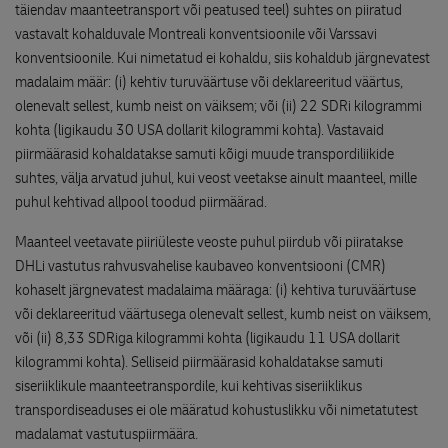
täiendav maanteetransport või peatused teel) suhtes on piiratud
vastavalt kohalduvale Montreali konventsioonile või Varssavi
konventsioonile. Kui nimetatud ei kohaldu, siis kohaldub järgnevatest
madalaim määr: (i) kehtiv turuväärtuse või deklareeritud väärtus,
olenevalt sellest, kumb neist on väiksem; või (ii) 22 SDRi kilogrammi
kohta (ligikaudu 30 USA dollarit kilogrammi kohta). Vastavaid
piirmäärasid kohaldatakse samuti kõigi muude transpordiliikide
suhtes, välja arvatud juhul, kui veost veetakse ainult maanteel, mille
puhul kehtivad allpool toodud piirmäärad.
Maanteel veetavate piiriüleste veoste puhul piirdub või piiratakse
DHLi vastutus rahvusvahelise kaubaveo konventsiooni (CMR)
kohaselt järgnevatest madalaima määraga: (i) kehtiva turuväärtuse
või deklareeritud väärtusega olenevalt sellest, kumb neist on väiksem,
või (ii) 8,33 SDRiga kilogrammi kohta (ligikaudu 11 USA dollarit
kilogrammi kohta). Selliseid piirmäärasid kohaldatakse samuti
siseriiklikule maanteetranspordile, kui kehtivas siseriiklikus
transpordiseaduses ei ole määratud kohustuslikku või nimetatutest
madalamat vastutuspiirmäära.