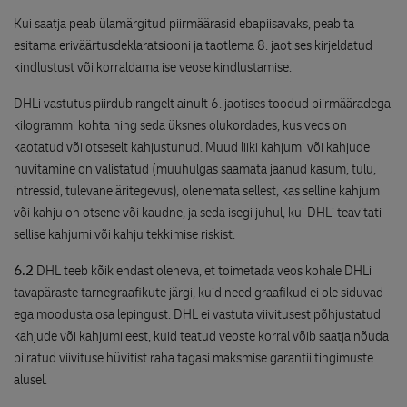
Kui saatja peab ülamärgitud piirmäärasid ebapiisavaks, peab ta
esitama eriväärtusdeklaratsiooni ja taotlema 8. jaotises kirjeldatud
kindlustust või korraldama ise veose kindlustamise.
DHLi vastutus piirdub rangelt ainult 6. jaotises toodud piirmääradega
kilogrammi kohta ning seda üksnes olukordades, kus veos on
kaotatud või otseselt kahjustunud. Muud liiki kahjumi või kahjude
hüvitamine on välistatud (muuhulgas saamata jäänud kasum, tulu,
intressid, tulevane äritegevus), olenemata sellest, kas selline kahjum
või kahju on otsene või kaudne, ja seda isegi juhul, kui DHLi teavitati
sellise kahjumi või kahju tekkimise riskist.
6.2
DHL teeb kõik endast oleneva, et toimetada veos kohale DHLi
tavapäraste tarnegraafikute järgi, kuid need graafikud ei ole siduvad
ega moodusta osa lepingust. DHL ei vastuta viivitusest põhjustatud
kahjude või kahjumi eest, kuid teatud veoste korral võib saatja nõuda
piiratud viivituse hüvitist raha tagasi maksmise garantii tingimuste
alusel.